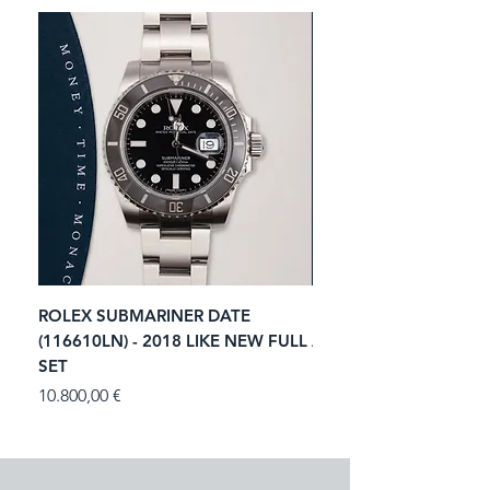
ROLEX SUBMARINER DATE
ROLEX GMT-MASTER I
(116610LN) - 2018 LIKE NEW FULL
ACIER (116713LN) - 2
SET
Prezzo
11.250,00 €
Prezzo
10.800,00 €