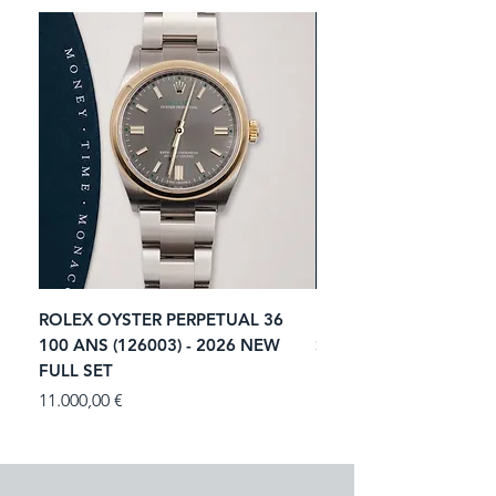
ROLEX OYSTER PERPETUAL 36
ROLEX SUBMARINER 
100 ANS (126003) - 2026 NEW
STARBUCKS (126610LV)
FULL SET
NEW FULL SET
Prezzo
Prezzo
11.000,00 €
13.900,00 €