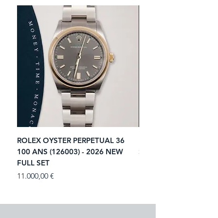
ROLEX OYSTER PERPETUAL 36
ROLEX SUBMARINER 
100 ANS (126003) - 2026 NEW
STARBUCKS (126610LV)
FULL SET
NEW FULL SET
Prezzo
Prezzo
11.000,00 €
13.900,00 €