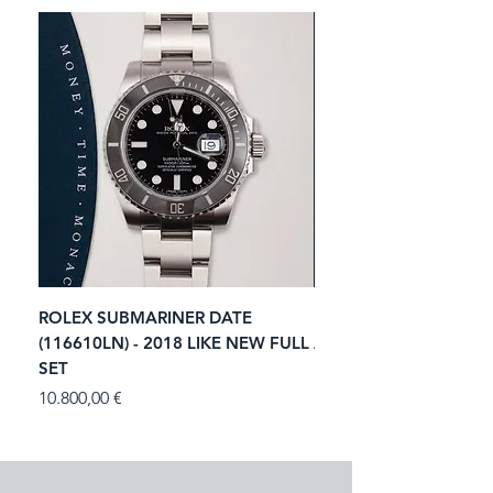
ROLEX SUBMARINER DATE
ROLEX GMT-MASTER I
(116610LN) - 2018 LIKE NEW FULL
ACIER (116713LN) - 2
SET
Prezzo
11.250,00 €
Prezzo
10.800,00 €