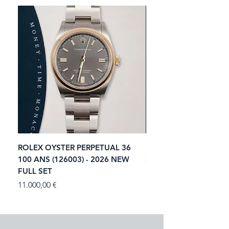
ROLEX OYSTER PERPETUAL 36
ROLEX SUBMARINER 
100 ANS (126003) - 2026 NEW
STARBUCKS (126610LV)
FULL SET
NEW FULL SET
Prezzo
Prezzo
11.000,00 €
13.900,00 €