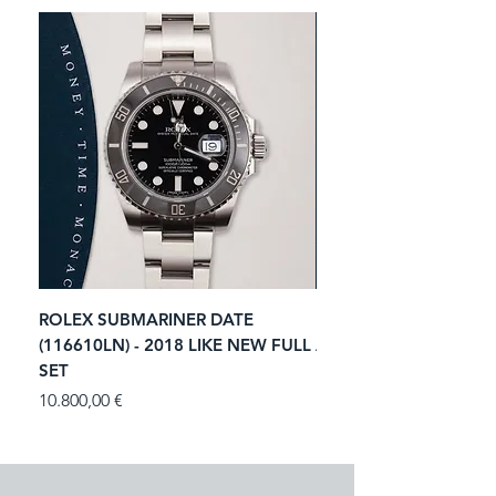
ROLEX SUBMARINER DATE
ROLEX GMT-MASTER I
(116610LN) - 2018 LIKE NEW FULL
ACIER (116713LN) - 2
SET
Prezzo
11.250,00 €
Prezzo
10.800,00 €