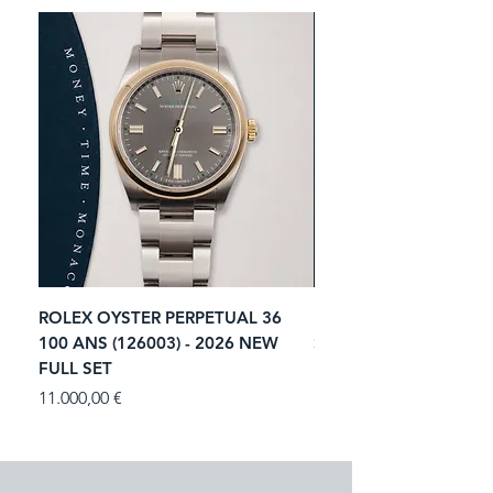
ROLEX OYSTER PERPETUAL 36
ROLEX SUBMARINER 
100 ANS (126003) - 2026 NEW
STARBUCKS (126610LV)
FULL SET
NEW FULL SET
Prezzo
Prezzo
11.000,00 €
13.900,00 €