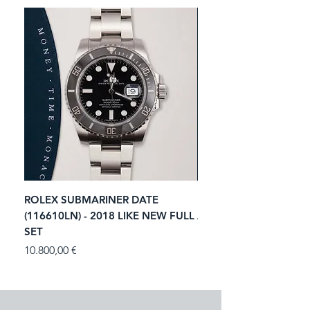
ROLEX SUBMARINER DATE
ROLEX GMT-MASTER I
(116610LN) - 2018 LIKE NEW FULL
ACIER (116713LN) - 2
SET
Prezzo
11.250,00 €
Prezzo
10.800,00 €