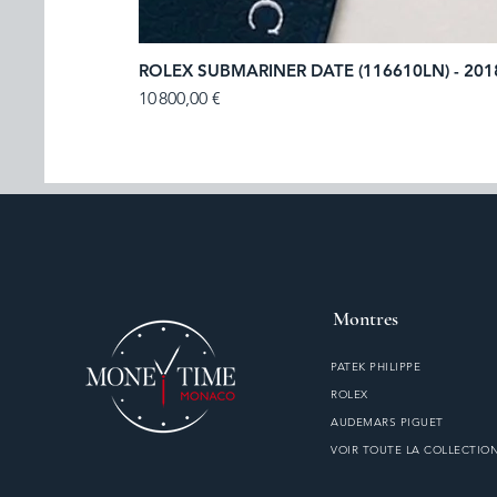
ROLEX SUBMARINER DATE (116610LN) - 201
Prix
10 800,00 €
Montres
PATEK PHILIPPE
ROLEX
AUDEMARS PIGUET
VOIR TOUTE LA COLLECTIO