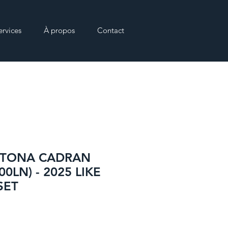
ervices
À propos
Contact
YTONA CADRAN
00LN) - 2025 LIKE
SET