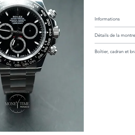
Informations
Détails de la montr
Marque
Modèle
Boîtier, cadran et br
Année
Référence
Boîtier
État
Diamètre
Contenu livré
Lunette
Extras
Cadran
Bracelet