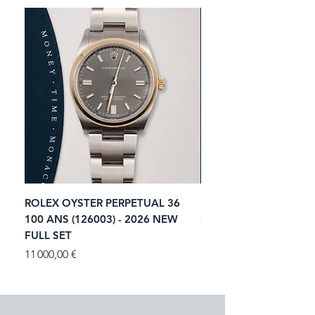
ROLEX OYSTER PERPETUAL 36
ROLEX SUBMARINER 
100 ANS (126003) - 2026 NEW
STARBUCKS (126610LV)
FULL SET
NEW FULL SET
Prix
Prix
11 000,00 €
13 900,00 €