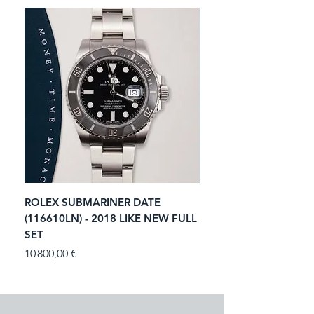
ROLEX SUBMARINER DATE
ROLEX GMT-MASTER I
(116610LN) - 2018 LIKE NEW FULL
ACIER (116713LN) - 2
SET
Prix
11 250,00 €
Prix
10 800,00 €