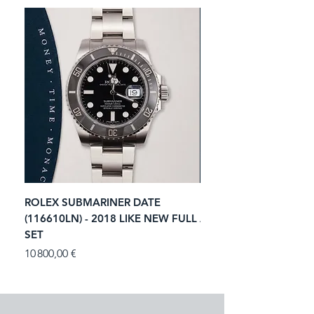
ROLEX SUBMARINER DATE
ROLEX GMT-MASTER I
(116610LN) - 2018 LIKE NEW FULL
ACIER (116713LN) - 2
SET
Prix
11 250,00 €
Prix
10 800,00 €