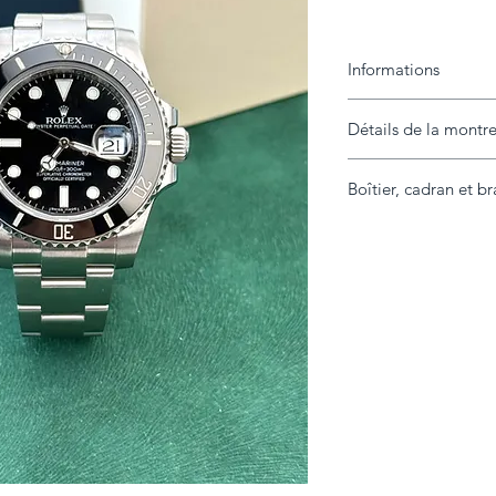
Informations
Détails de la montr
Marque
Modèle
Boîtier, cadran et br
Année
Référence
Boîtier
État
Diamètre
Contenu livré
Lunette
Extras
Cadran
Bracelet