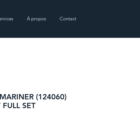
ervices
À propos
Contact
MARINER (124060)
 FULL SET