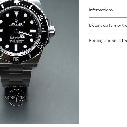
Informations
Détails de la montr
Marque
Modèle
Boîtier, cadran et br
Année
Référence
Boîtier
État
Diamètre
Contenu livré
Lunette
Extras
Cadran
Bracelet