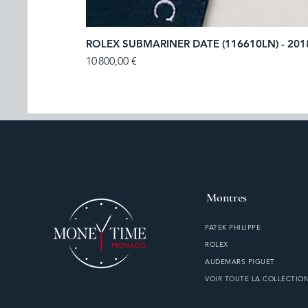
ROLEX SUBMARINER DATE (116610LN) - 201
Prix
10 800,00 €
Montres
PATEK PHILIPPE
ROLEX
AUDEMARS PIGUET
VOIR TOUTE LA COLLECTIO