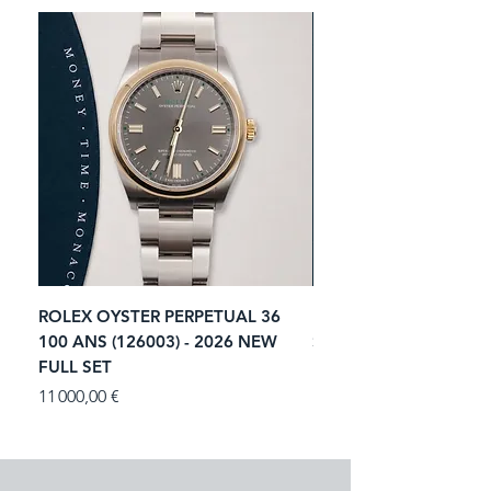
ROLEX OYSTER PERPETUAL 36
ROLEX SUBMARINER 
100 ANS (126003) - 2026 NEW
STARBUCKS (126610LV)
FULL SET
NEW FULL SET
Prix
Prix
11 000,00 €
13 900,00 €