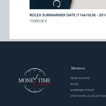
ROLEX SUBMARINER DATE (116610LN) - 201
Prix
10 800,00 €
Montres
PATEK PHILIPPE
ROLEX
AUDEMARS PIGUET
VOIR TOUTE LA COLLECTIO