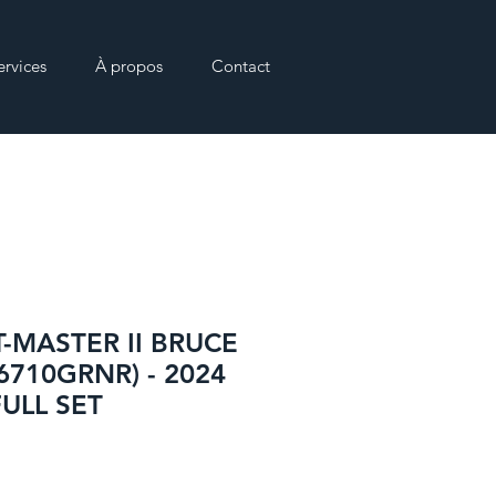
ervices
À propos
Contact
-MASTER II BRUCE
6710GRNR) - 2024
ULL SET