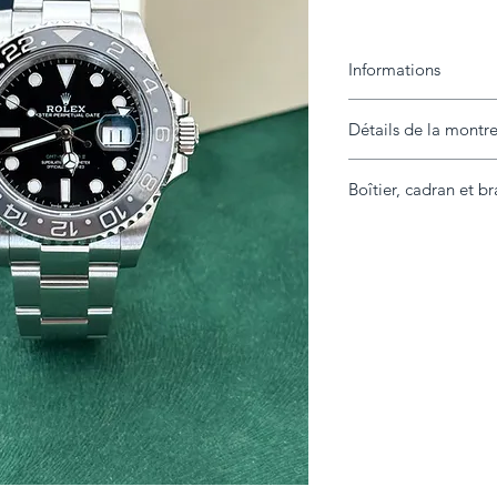
Informations
Détails de la montr
Marque
Modèle
Boîtier, cadran et br
Année
Référence
Boîtier
État
Diamètre
Contenu livré
Lunette
Extras
Cadran
Bracelet