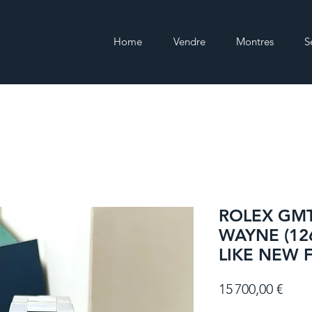
Home
Vendre
Montres
S
ROLEX GMT
WAYNE (12
LIKE NEW F
Prix
15 700,00 €