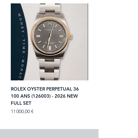
ROLEX OYSTER PERPETUAL 36
ROLEX SUBMARINER 
100 ANS (126003) - 2026 NEW
STARBUCKS (126610LV)
FULL SET
NEW FULL SET
Prix
Prix
11 000,00 €
13 900,00 €