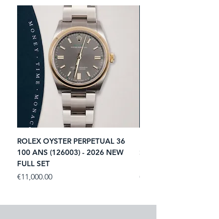
ROLEX OYSTER PERPETUAL 36
ROLEX SUBMARINER 
100 ANS (126003) - 2026 NEW
STARBUCKS (126610LV)
FULL SET
NEW FULL SET
Price
Price
€11,000.00
€13,900.00