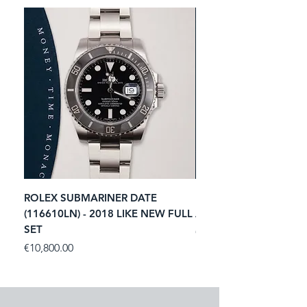
ROLEX SUBMARINER DATE
ROLEX GMT-MASTER I
(116610LN) - 2018 LIKE NEW FULL
ACIER (116713LN) - 2
SET
Price
€11,250.00
Price
€10,800.00