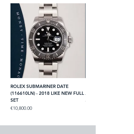
ROLEX SUBMARINER DATE
ROLEX GMT-MASTER I
(116610LN) - 2018 LIKE NEW FULL
ACIER (116713LN) - 2
SET
Price
€11,250.00
Price
€10,800.00