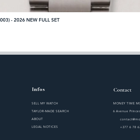
003) - 2026 NEW FULL SET
Quick View
Infos
Contact
SELL MY WATCH
MONEY TIME 
TAYLOR-MADE SEARCH
6 Avenue Princes
ABOUT
contact@m
LEGAL NOTICES
S
+377 6 78 6