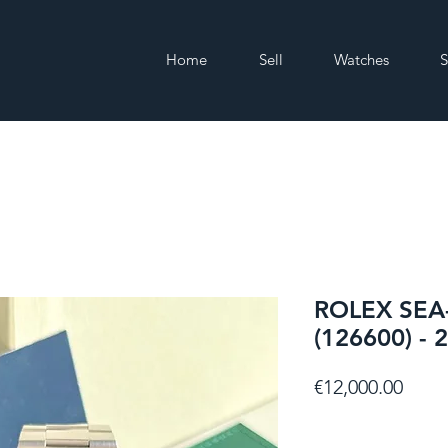
Home
Sell
Watches
S
ROLEX SEA
(126600) -
Price
€12,000.00