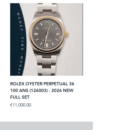
ROLEX OYSTER PERPETUAL 36
ROLEX SUBMARINER 
100 ANS (126003) - 2026 NEW
STARBUCKS (126610LV)
FULL SET
NEW FULL SET
Price
Price
€11,000.00
€13,900.00