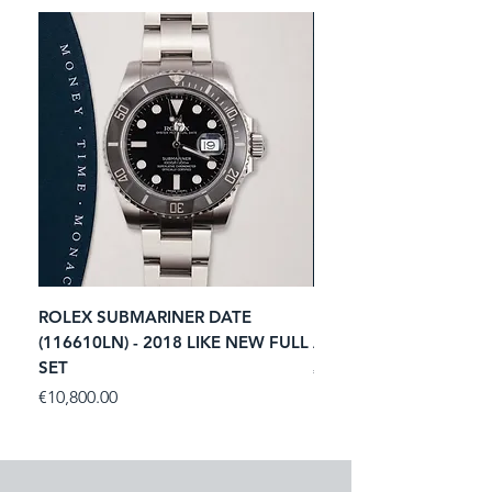
ROLEX SUBMARINER DATE
ROLEX GMT-MASTER I
(116610LN) - 2018 LIKE NEW FULL
ACIER (116713LN) - 2
SET
Price
€11,250.00
Price
€10,800.00