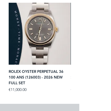
ROLEX OYSTER PERPETUAL 36
ROLEX SUBMARINER 
100 ANS (126003) - 2026 NEW
STARBUCKS (126610LV)
FULL SET
NEW FULL SET
Price
Price
€11,000.00
€13,900.00