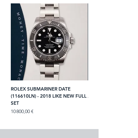
ROLEX SUBMARINER DATE
ROLEX GMT-MASTER I
(116610LN) - 2018 LIKE NEW FULL
ACIER (116713LN) - 2
SET
Prix
11 250,00 €
Prix
10 800,00 €