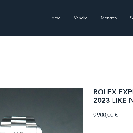
Home
Vendre
Montres
S
ROLEX EXPL
2023 LIKE 
Prix
9 900,00 €