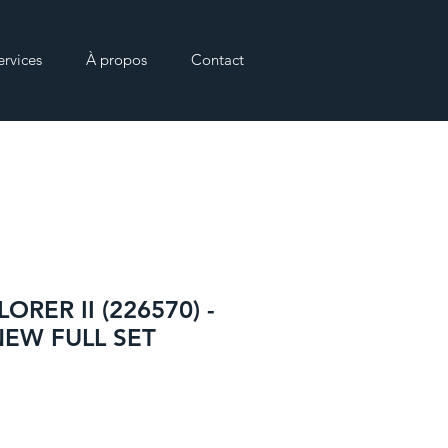
ervices
À propos
Contact
ORER II (226570) -
NEW FULL SET