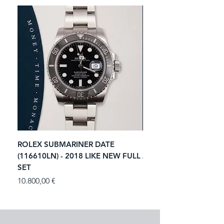
ROLEX SUBMARINER DATE
ROLEX GMT-MASTER I
(116610LN) - 2018 LIKE NEW FULL
ACIER (116713LN) - 2
SET
Prezzo
11.250,00 €
Prezzo
10.800,00 €