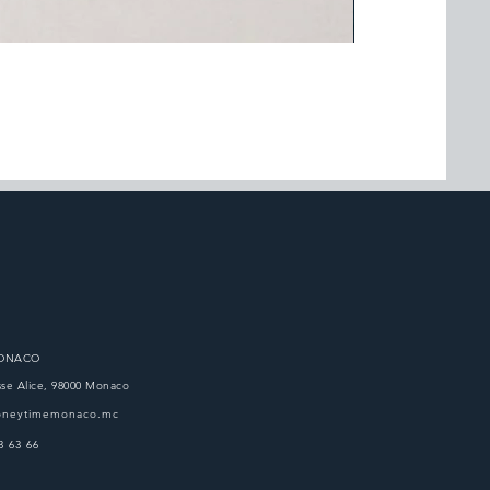
ROLEX GMT-MASTE
Prezzo
11.250,00 €
MONACO
se Alice, 98000 Monaco
oneytimemonaco.mc
3 63 66