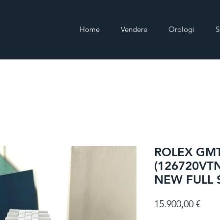
Home
Vendere
Orologi
S
ROLEX GMT
(126720VTN
NEW FULL 
Prez
15.900,00 €