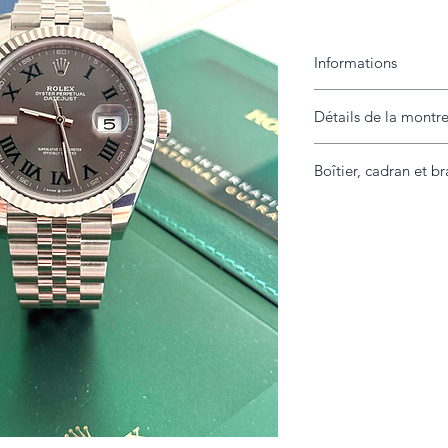
Informations
Détails de la montr
Marque
Modèle
Boîtier, cadran et br
Année
Référence
Boîtier
État
Diamètre
Contenu livré
Lunette
Extras
Cadran
Bracelet