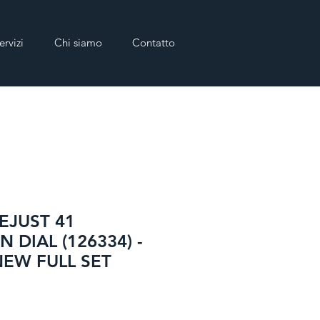
ervizi
Chi siamo
Contatto
EJUST 41
DIAL (126334) -
NEW FULL SET
zo