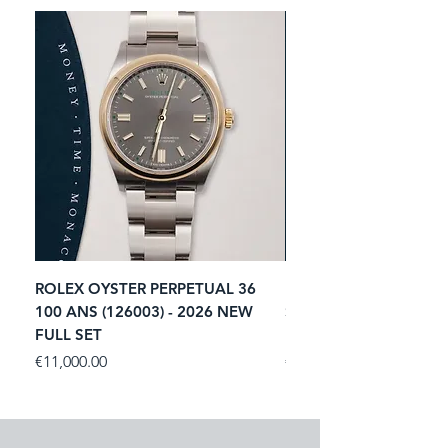
ROLEX OYSTER PERPETUAL 36
ROLEX SUBMARINER 
100 ANS (126003) - 2026 NEW
STARBUCKS (126610LV)
FULL SET
NEW FULL SET
Price
Price
€11,000.00
€13,900.00